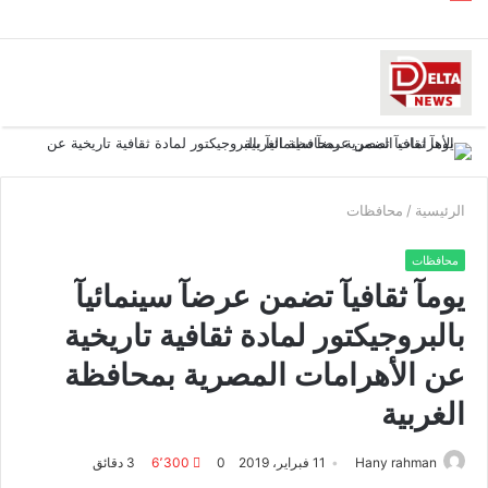
الرئيسية
/
محافظات
محافظات
يومآ ثقافيآ تضمن عرضآ سينمائيآ
بالبروجيكتور لمادة ثقافية تاريخية
عن الأهرامات المصرية بمحافظة
الغربية
Hany rahman
11 فبراير، 2019
0
6٬300
3 دقائق