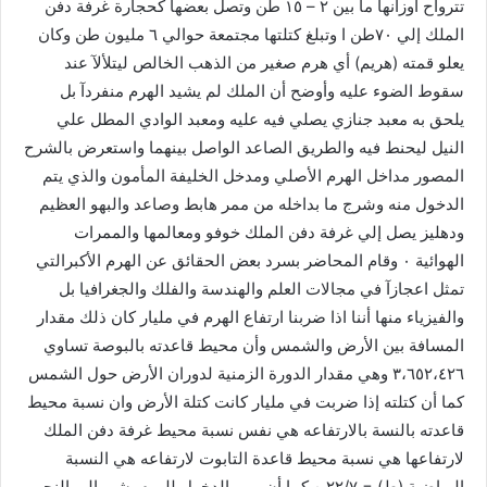
تترواح أوزانها ما بين ٢ – ١٥ طن وتصل بعضها كحجارة غرفة دفن
الملك إلي ٧٠طن ا وتبلغ كتلتها مجتمعة حوالي ٦ مليون طن وكان
يعلو قمته (هريم) أي هرم صغير من الذهب الخالص ليتلألآ عند
سقوط الضوء عليه وأوضح أن الملك لم يشيد الهرم منفردآ بل
يلحق به معبد جنازي يصلي فيه عليه ومعبد الوادي المطل علي
النيل ليحنط فيه والطريق الصاعد الواصل بينهما واستعرض بالشرح
المصور مداخل الهرم الأصلي ومدخل الخليفة المأمون والذي يتم
الدخول منه وشرج ما بداخله من ممر هابط وصاعد والبهو العظيم
ودهليز يصل إلي غرفة دفن الملك خوفو ومعالمها والممرات
الهوائية ٠ وقام المحاضر بسرد بعض الحقائق عن الهرم الأكبرالتي
تمثل اعجازآ في مجالات العلم والهندسة والفلك والجغرافيا بل
والفيزياء منها أننا اذا ضربنا ارتفاع الهرم في مليار كان ذلك مقدار
المسافة بين الأرض والشمس وأن محيط قاعدته بالبوصة تساوي
٣،٦٥٢،٤٢٦ وهي مقدار الدورة الزمنية لدوران الأرض حول الشمس
كما أن كتلته إذا ضربت في مليار كانت كتلة الأرض وان نسبة محيط
قاعدته بالنسة بالارتفاعه هي نفس نسبة محيط غرفة دفن الملك
لارتفاعها هي نسبة محيط قاعدة التابوت لارتفاعه هي النسبة
الرياضية (ط) = ٢٢/٧ ٠ كما أن ممر الدخول للهرم يشير إلي النجم