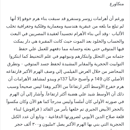
منكاورع
ورغم أن أهرامات زوسر وسنفرو قد سبقت بناء هرم خوفو إلا أنها
لم تبلغ ما بلغه من عبقرية هندسية ومعمارية وفلكية وجغرافية تخلب
الألباب ٠وقد أتي بناء الأهرام تجسيدآ لعقيدة المصريين في البعث
والحساب والخلود بعد الموت حيث كانت المقبرة هي دار يمكث
فيها المتوفي حتي بعثه وحسابه مما دفعهم للعمل علي حفظ
جثمانه من التحلل وابتكارهم ونبوغهم في علم التحنيط كما ابتكروا
التوابيت الحجرية والمقابر المشيدة لحفظ جسد المتوفي ٠ وتطرق
المحاضر من خلال العرض الفيلمي إلي وصف الهرم الأكبر فارتفاعه
الأصلي كان 149 م وأصبح حاليآ 137م ويبدو لمشاهد الأهرامات أن
هرم خفرع الأوسط أكثر ارتفاعآ من الأكبر وهذا ليس صحيحآ وسبب
ذلك أن الأوسط شيد علي هضبة أكثر ارتفاعآ. وأشار إلي أن الهرم
في صورته الأولي كان أملسآ وليس مدرجآ كما هو الآن وكان مكسوآ
بالحجر الأبيض الجيري تم خلعها بأمر من القائد ( قراقوش) لبناء
قلعة صلاح الدين الأيوبي لضرورتها الدفاعية ٠ وتابع أن عدد الكتل
الحجرية التي بني بها الهرم الأكبر يصل ٢مليون و٣٠٠ ألف حجر