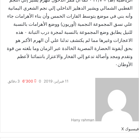
القطبي الشمالي ويشير الدهليز الداخلي إلي نجم الشعري اليمانية
وأنه بني في موضع يتوسط القارات الخمس وأن بناء الأهرامات جاء
علي نسق المجموعة النجمية (أوريون) ووضع الأهرامات بالنسبة
للنيل يطابق وضع المجموعة بالنسبة لمجرة درب التبانة ٠ هذه
الاعجازات وغيرها مما لم يكتشف تدلنا علي أن الهرم الأكبر هو
بحق أيقونة الحضارة المصرية الخالدة عبر الزمان وما بلغته من قوة
وتقدم ومجد وأصالة تدعو إلي الفخار والاعتزاز بانتمائنا لأعظم
الأوطان٠
11 فبراير، 2019
0
6٬300
3 دقائق
Hany rahman
طباعة
لينكدإن
مشاركة
بينتيريست
فيسبوك
‫X
عبر