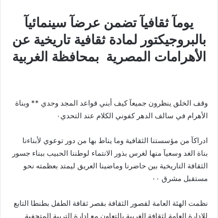
يومآ ثقافيآ تضمن عرضآ سينمائيآ
بالبروجيكتور لمادة ثقافية تاريخية عن
الأهرامات المصرية بمحافظة الغربية
وقف الخلق ينظرون جميعآ كيف أبني قواعد المجد وحدي ** وبناة
الأهرام في سالف الدهر كفوني الكلام عند التحدي٠
ادراكآ من مؤسستنا الثقافية وما يناط بها من دور توعوي لأبناءنا
بناة الغد وسعيآ منها لغرس بذور الانتماء لوطننا الحبيب ببناء جسور
الثقافة التاريخية بين حاضرنا وماضينا العريق ليمتد بعظمته نحو
مستقبل مشرق ٠٠
نظمت الهئة العامة لقصور الثقافة بقصر ثقافة الطفل بطنطا التابع
للادارة العامة لثقافة الغربية بالتعاون مع ادارة التربية المتحفية