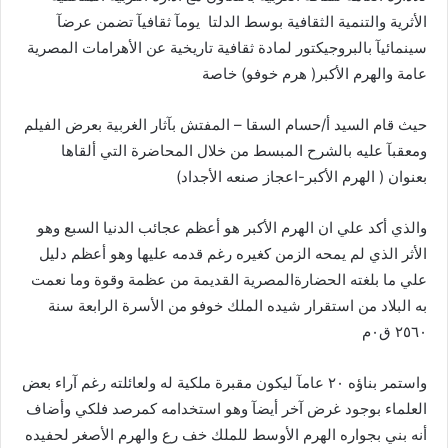
الأثرية والتنمية الثقافية بوسط الدلتا يومآ ثقافيآ تضمن عرضآ
سينمائيآ بالبروجيكتور لمادة ثقافية تاريخية عن الأهرامات المصرية
عامة والهرم الأكبر( هرم خوفو) خاصة
حيث قام السيد أ/حسام السقا – المفتش بآثار الغربية بعرض الفيلم
ومعقبآ عليه بالشرح المبسط من خلال المحاضرة التي ألقاها
بعنوان ( الهرم الأكبر-اعجاز صنعه الأجداد)
والذي أكد علي ان الهرم الأكبر هو أعظم عجائب الدنيا السبع وهو
الأثر الذي لم يمحه الزمن كغيره رغم قدمه عليها وهو أعظم دليل
علي ما بلغته الحضارةالمصرية القديمة من عظمة وقوة وما نعمت
به البلاد من استقرار شيده الملك خوفو من الأسرة الرابعة سنة
٢٥٦٠ ق٠م
واستمر بناؤه ٢٠ عامآ ليكون مقبرة ملكية له ولعائلته رغم آراء بعض
العلماء بوجود غرض آخر أيضآ وهو استخدامه كمرصد فلكي وأضاف
أنه بني بجواره الهرم الأوسط للملك خف رع والهرم الأصغر لحفيده