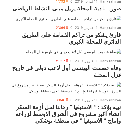
Hany rahman
11 فبراير، 2019
0
1٬793
صور.. بلدية المحلة يزيل مبنى النشاط الرياضى
Hany rahman
11 فبراير، 2019
0
2٬864
قارئ يشكو من تراكم القمامة على الطريق
الدائرى للمحلة الكبرى
Hany rahman
11 فبراير، 2019
0
5٬297
وفاة عصمت البهنسى أول لاعب دولى فى تاريخ
غزل المحلة
Hany rahman
11 فبراير، 2019
0
3٬846
نبيه يؤكد : ” الاستيفيا ” رهاننا لحل أزمة السكر
انشاء اكبر مشروع فى الشرق الاوسط لزراعة
وإنتاج ” الاستيفيا ” فى منطقة توشكى