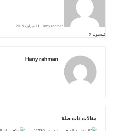
Hany rahman
11 فبراير، 2019
طباعة
لينكدإن
مشاركة
بينتيريست
فيسبوك
‫X
عبر
البريد
Hany rahman
موقع
الويب
مقالات ذات صلة