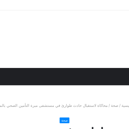
حث
ن
يسية
/
صحة
/
محاكاة لاستقبال حادث طوارئ في مستشفى مبرة التأمين الصحي بالم
صحة