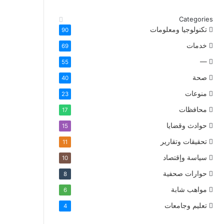
Categories
تكنولوجيا ومعلومات
90
خدمات
69
—
55
صحة
40
منوعات
23
محافظات
17
حوادث وقضايا
15
تحقيقات وتقارير
11
سياسة وإقتصاد
10
حوارات صحفية
8
مواهب شابة
6
تعليم وجامعات
4