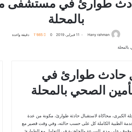
ادث طوارئ في مستشفى مب
بالمحلة
Hany rahman
11 فبراير، 2019
0
1٬665
دقيقة واحدة
ل حادث طوارئ في
مين الصحي بالمحلة
 الكبرى، محاكاة لاستقبال حادثة طوارئ، مكونة من عدة
خدمة الطبية الكاملة كل على حسب حالته، وفي وقت قصير مع
لوقوف على مدى السرعة والجاهزية فى التعامل مع الطوارئ.