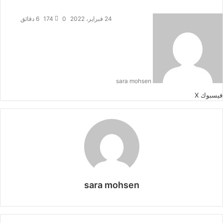
24 فبراير، 2022
0
174
6 دقائق
sara mohsen
طباعة
لينكدإن
مشاركة
بينتيريست
فيسبوك
‫X
عبر
البريد
sara mohsen
موقع
الويب