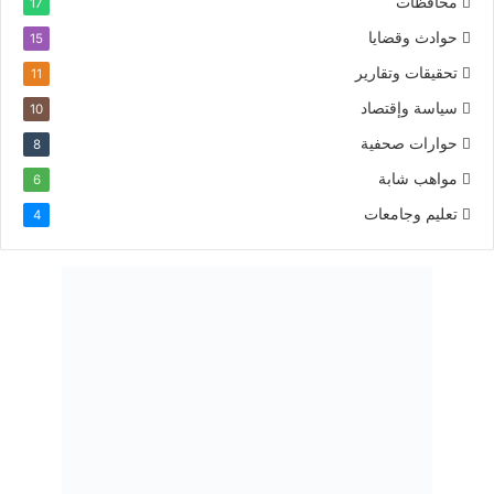
محافظات
17
حوادث وقضايا
15
تحقيقات وتقارير
11
سياسة وإقتصاد
10
حوارات صحفية
8
مواهب شابة
6
تعليم وجامعات
4
أخبار الدلتا
*** من نحن ؟
جريدة إلكترونية جديدة فى الشكل والمضمون والرسالة التى تحتويها.