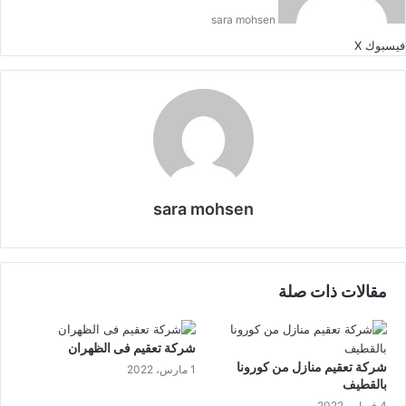
sara mohsen
طباعة
لينكدإن
مشاركة
بينتيريست
فيسبوك
‫X
عبر
البريد
sara mohsen
موقع
الويب
مقالات ذات صلة
شركة تعقيم فى الظهران
شركة تعقيم منازل من كورونا
1 مارس، 2022
بالقطيف
4 فبراير، 2022