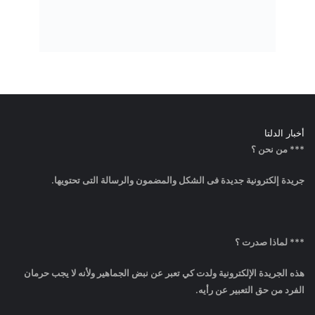
*** لماذا صدرت ؟
هذه الجريدة الإلكترونية ولدت كي تعبر عن نبض الجماهير ولأنه لا يجب حرمان
الفرد من حق التعبير عن رأيه.
موقعنا
الرئيسية
من نحن
فريق العمل
إتصل بنا
Tel: +2 0106 743 9828
Mobile: +2 0106 743 9828
info@deltawy.com
E-mail: