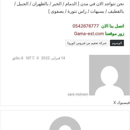
نحن نتواجد الان في مدن [ الدمام / الخبر / بالظهران / الجبيل /
بالقطيف / بسيهات / راس تنورة / بصفوى ]
اتصل بنا الان
0542676777
زور موقعنا
Gama-est.com
الوسوم
شركة تعقيم من فيروس كورونا
14 فبراير، 2022
0
167
6 دقائق
sara mohsen
طباعة
لينكدإن
مشاركة
بينتيريست
فيسبوك
‫X
عبر
البريد