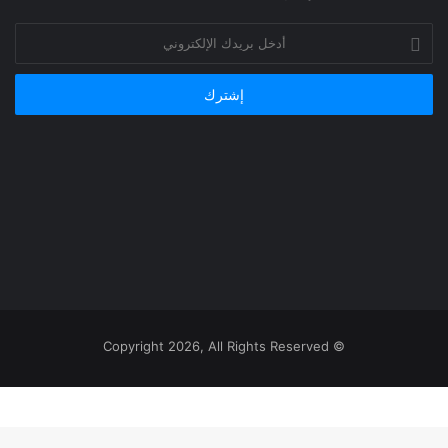
أدخل
بريدك
الإلكتروني
© Copyright 2026, All Rights Reserved
‫
يلقرام
اتساب
يسبوك