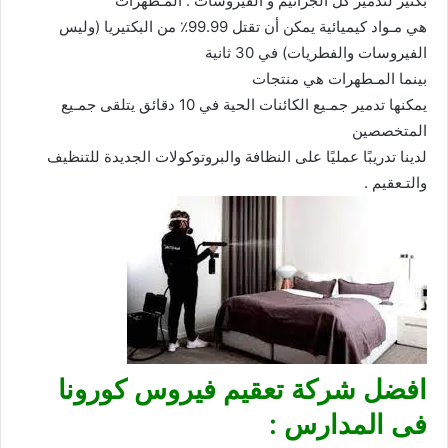
بكثير لتدمير كل الجراثيم و الفيروسات . المـطهرات
هي مـواد كيميائية يمكن أن تقتل 99.99٪ من البكتيريا (وليس
الفيروسات والفطريات) في 30 ثانية
بينما المـطهرات هي منتجات
يمكنها تدمير جمـيع الكائنات الحية في 10 دقائق يتلقى جمـيع
المتخصصين
لدينا تدريبًا عمليًا على النظافة والبروتوكولات الجديدة للتنظيف
والتـعقيم .
افضل شركة تعقيم فيروس كورونا
فى المدارس :