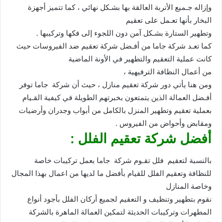
وإزاله جـميع الأتربة العالقة بها بشـكل نهائي ، كما تتميز أجهزة
البخار بأنها تعـمل على تعقيم
وتطهير الستارة بشـكل آمن دون اللجوء إلى فكها وتركيبها .
كما تعـد شركة جاما من أفـضل شركة تعقيم ضد الفيروسات حيث
كانت عملية التعقيم والتطهير في الأونة الماضية
من أعمال النظافة الترفيهية ،
ومن هنا يأتي دور شركة تعقيم منازل ، حيث أن شركة جاما توفر
أفـضل العمالة الذين يتمتعون بخبرتهم الطويلة في كيفية القـيام
بعملية تعقيم وتطهير المنزل بالكامل من أبواب وجدران وأرضيات
ومقابض وأحواض من الفيروس .
أفضل شركة تعقيم الفلل :
بالنسبة لتعقيم فلل تقـوم شركة جاما بعمل تركيبات خاصة
للنظافة وتعقيم الفلل للقيام بأفضل ما لديها من اعمال بهذا المجال
وخاصة المنازل
نقوم بتطهير وتنظيف و التعقيم لجميع أركان الفلل بأجود أنواع
المطهرات وتركيبات الحديثة لتمكين العمالة الماهرة بالشركة