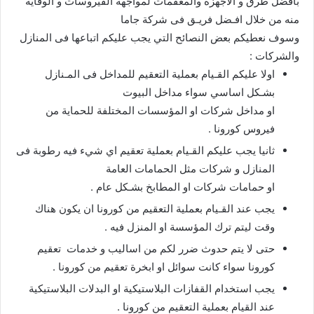
بافضل طرق و الاجهزة والمعقمات لمواجهة الفيروسات و الوقاية
منه من خلال افـضل فريـق فى شركة جاما
وسوف نعطيكم بعض النصائح التي يجب عليكم اتباعها فى المنازل
والشركات :
اولا عليكم القـيام بعملية التعقيم للمداخل فى المـنازل
بشـكل اساسي سواء مداخل البيوت
او مداخل شركات او المؤسسات المختلفة للحماية من
فيروس كورونا .
ثانيا يجب عليكم القـيام بعملية تعقيم اي شيء فيه رطوبة فى
المنازل و شركات مثل الحمامات العامة
او حمامات شركات او المطابخ بشـكل عام .
يجب عند القـيام بعملية التعقيم من كورونا ان يكون هناك
وقت ليتم ترك المؤسسة او المنزل فيه .
حتى لا يتم حدوث ضرر لكم من اساليب و خدمات تعقيم
كورونا سواء كانت سوائل او ابخرة تعقيم من كورونا .
يجب استخدام القفازات البلاستيكية او البدلات البلاستيكية
عند القيام بعملية التعقيم من كورونا .