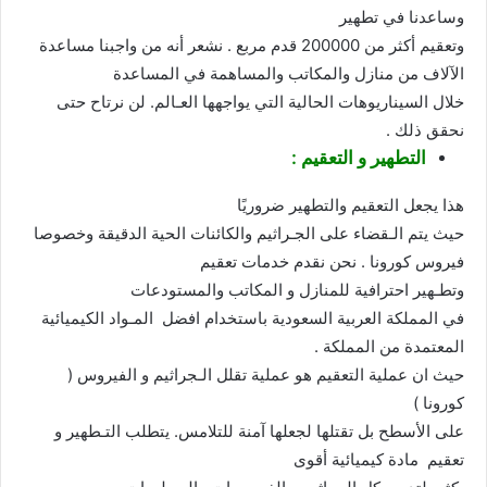
وساعدنا في تطهير
وتعقيم أكثر من 200000 قدم مربع . نشعر أنه من واجبنا مساعدة
الآلاف من منازل والمكاتب والمساهمة في المساعدة
خلال السيناريوهات الحالية التي يواجهها العـالم. لن نرتاح حتى
نحقق ذلك .
التطهير و التعقيم :
هذا يجعل التعقيم والتطهير ضروريًا
حيث يتم الـقضاء على الجـراثيم والكائنات الحية الدقيقة وخصوصا
فيروس كورونا . نحن نقدم خدمات تعقيم
وتطـهير احترافية للمنازل و المكاتب والمستودعات
في المملكة العربية السعودية باستخدام افضل المـواد الكيميائية
المعتمدة من المملكة .
حيث ان عملية التعقيم هو عملية تقلل الـجراثيم و الفيروس (
كورونا )
على الأسطح بل تقتلها لجعلها آمنة للتلامس. يتطلب التـطهير و
تعقيم مادة كيميائية أقوى