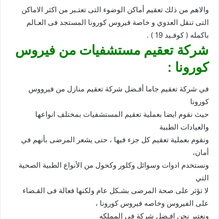
والاهم من ذلك تعقيم أماكن الوضوء التى تعتـبر من اكثر الاماكن
التى تنقل العدوي و خاصة فيروس كورونا المستجد فى العـالم
باكمله ( كوفـيد 19 ) .
شركة تعقيم مستشفيات من فيروس
كورونا :
في شركة تعقيم جاما أفـضل شركة تعقيم منازل من فيرووس
كورونا
حيث نقوم ايضا بعملية تعقيم المستشفيات بمختلف انواعها
والعيادات الطبية
ونقوم بعملية تعقيم كل جزء فيها ، حتى يشعر المرضى بأنهم في
أمان،
ونستخدم ادوات وسوائل وكلور وكحول من الأنواع الطبية الصحية
التي
لا تؤثر على صحة المرضى بشـكل عام ولكنها فعالة فى القـضاء
على الفيروس وخاصه فيروس كورونا ،
ونعتبر نحن افـضل شركة في المملكه