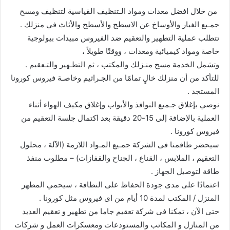
من خلال افضل معدات ومواد الـتنظيف القياسية لتنظيف ومسح
جمـيع الغبار والأوساخ عن الاسطح والأسطح والأثاث في منزلك .
تتطلب عملية التطهير والتعقيم ضد الفيروس مبيدات بيولوجية
خاصة ومواد كيميائية ومعدات ، ووقتًا طويلاً ،
وتشمل الخدمة مسح منـزلك والمكتب ، ثم التطـهير والتـعقيم .
للتأكد من أن منزلك خالٍ تمامًا من الجـراثيم وخاصـة فيروس كورونا
المستجد .
نوصي بإغلاق جـميع النوافذ والأبواب وإغلاق مكيف الهواء أثناء
العملية بالإضافة إلى 15-20 دقيقة بعد اكتمال جلسة التعقيم من
فيروس كورونا .
سيحضر طاقمنا فى الشركة جمـيع المـواد اللازمة (الآلة ، محلول
التعقيم ، الملابس ، القناع ، الجناح والقفازات) – مطلوب منفذ
طاقة لتوصيل الجهاز .
اعتمادًا على مدى جودة الحفاظ على النظافة ، سيحمي المطهر
المنزل / المكتب لمدة 10 أيام من اى فيروس مثل كورونا .
حتى الآن ، تمكنا فى شركة تعقيم جاما من تطهير و تعقيم العديد
من المنازل و المكاتب والمستودعات ومعسكرات العمل و شركات