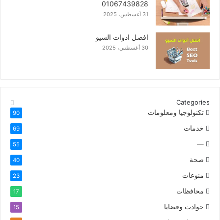
01067439828
31 أغسطس، 2025
افضل ادوات السيو
30 أغسطس، 2025
Categories
تكنولوجيا ومعلومات
90
خدمات
69
—
55
صحة
40
منوعات
23
محافظات
17
حوادث وقضايا
15