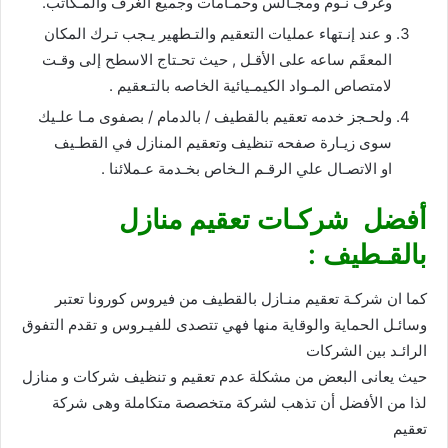
وغرف نـوم ومجـالس وحمـامات وجميع الغرف والمـكاتب.
و عند إنـتهاء عمليات التعقيم والتـطهير يـجب تـرك المكان
المعقَم ساعه على الأقـل , حيث تحـتاج الاسطح إلى وقـت
لامتصاص المـواد الكيمـيائية الخاصه بالتـعقيم .
ولحـجز خدمه تعقيم بالقطيف / بالدمام / بصفوى مـا علـيك
سوى زيـارة صفحه تنظيف وتعقيم المنازل في القطـيف
او الاتصـال علي الرقـم الـخاص بخـدمة عـملائنا .
أفضل شركـات تعقيم منازل
بالقـطيف :
كما ان شركـة تعقيم منـازل بالقطيف من فيروس كورونا تعتبر
وسائـل الحماية والوقاية منها فهي تتصدى للفيـروس و تقدم التفوق
الرائـد بين الشركات
حيث يعانى البعض من مشكلة عدم تعقيم و تنظيف شركات و منازل
لذا من الأفضل أن تذهب لشركة متخصصة متكاملة وهى شركة
تعقيم