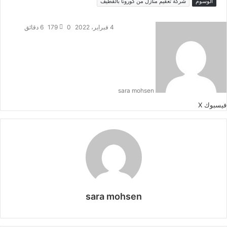
الوسوم
شركة تعقيم منازل من كورونا بالقطيف
4 فبراير، 2022
0
179
6 دقائق
sara mohsen
طباعة
لينكدإن
مشاركة
بينتيريست
فيسبوك
‫X
عبر
البريد
sara mohsen
موقع
الويب