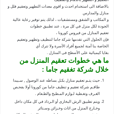
بالاضافة الى استخدام احدث و اقوى معدات التطهير وتعقيم فلل و
منازل والمدارس
و المكاتب و الشقق ومستشفيات ، لذلك يتم توفير رعاية عالية
الجودة لكل منزل في كل مرة ، عند تطبيق خطوات
تعقيم المنازل من فيروس كورونا ،
فإن الحلول التي تقدمها شركة جاما لتنظيف وتطهير وتعقيم
الخاصة بنا آمنة لجميع أفراد الأسرة ولا تترك أي
بقايا كيميائية على الأسطح فى المنازل .
ما هي خطوات تعقيم المنزل من
خلال شركة تغقيم جاما :
حيث يتـم تعقيم منازل بكـل بساطه عند الوصول , سـيبدا
طاقـم شركة تعقيم و تنظيف جاما من كورونا أولا بفحـص
الغـرف وتغـطية لـوازم المـطبخ والطـعام .
ويتم تطبيق الرش البخارى أو الـرذاذ في كل مكان داخل
وخـارج المنزل من اثاث وخـزائن وسـتائر