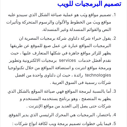
تصميم البرمجيات للويب
تصميم مواقع ويَب هو عملية صياغة الشكل الذي سيبدو عليه
مواقع ويبَ من الخطوط والألوان والرسوم المتحركة وتأثيرات
النص والقوائم المنسدلة وغير المنسدلة.
يقول خبراء شركة دلتاوى شركة برمجيات المصرية ان
البرمجيات المواقع عبارة عن عمل صيغ للموقع عن طريقها
يظهر للزائر مواقع جاهزة في شكلها المتعارف عليها ، حيث
نقدم أفضَل خدمات services برمجيات الالكترونية وتطوير
وبرمجة مواقع انترنت و استضافة المواقع من خلال تكنولوجيا
technologies رائدة ، حيث ان دلتاوى واحدة من افضل
شركات رسمية فى السوق العربية .
أما بالنسبة لبرمجة المواقع فهي صياغة الموقَع بالشكل الذي
يظهر به المتصفح ، وهو برنامَج يستخدمه المستخدم و
شركات حتى يصل إلى العديد من مواقع الإنترنت .
باختصار، البرمجيات هي المحرك الرئيسي الذي يدير المَوقع.
فيما يلي خطوات تصميم برمجة ويب لكافة انواع شركات :