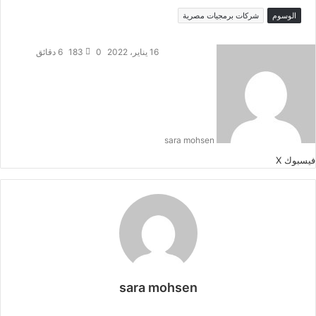
الوسوم
شركات برمجيات مصرية
16 يناير، 2022
0
183
6 دقائق
sara mohsen
طباعة
لينكدإن
مشاركة
بينتيريست
فيسبوك
‫X
عبر
البريد
sara mohsen
موقع