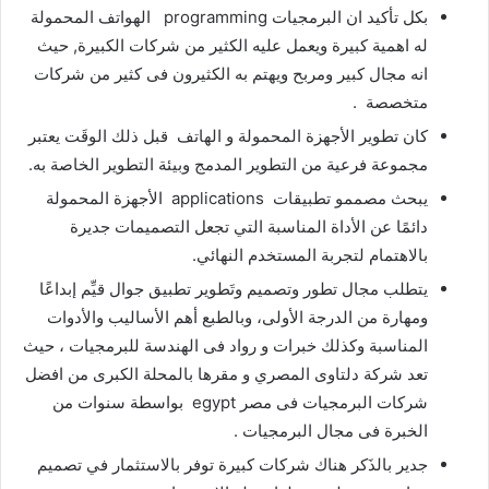
بكل تأكيد ان البرمجيات programming الهواتف المحمولة
له اهمية كبيرة ويعمل عليه الكثير من شركات الكبيرة, حيث
انه مجال كبير ومربح ويهتم به الكثيرون فى كثير من شركات
متخصصة .
كان تطوير الأجهزة المحمولة و الهاتف قبل ذلك الوقَت يعتبر
مجموعة فرعية من التطوير المدمج وبيئة التطوير الخاصة به.
يبحث مصممو تطبيقات applications الأجهزة المحمولة
دائمًا عن الأداة المناسبة التي تجعل التصميمات جديرة
بالاهتمام لتجربة المستخدم النهائي.
يتطلب مجال تطور وتصميم وتَطوير تطبيق جوال قيِّم إبداعًا
ومهارة من الدرجة الأولى، وبالطبع أهم الأساليب والأدوات
المناسبة وكذلك خبرات و رواد فى الهندسة للبرمجيات ، حيث
تعد شركة دلتاوى المصري و مقرها بالمحلة الكبرى من افضل
شركات البرمجيات فى مصر egypt بواسطة سنوات من
الخبرة فى مجال البرمجيات .
جدير بالذَكر هناك شركات كبيرة توفر بالاستثمار في تصميم