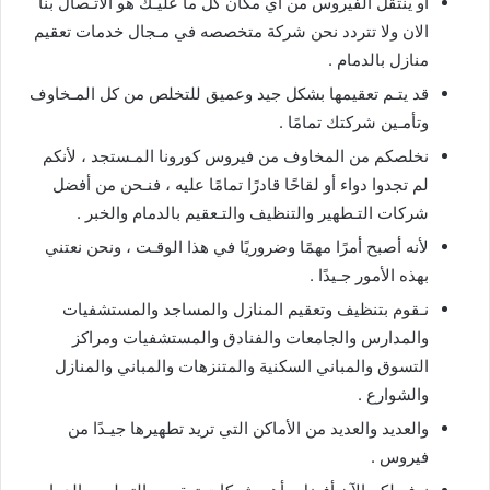
او ينتقل الفيروس من اي مكان كل ما عليـك هو الاتـصال بنا
الان ولا تتردد نحن شركة متخصصه في مـجال خدمات تعقيم
منازل بالدمام .
قد يتـم تعقيمها بشكل جيد وعميق للتخلص من كل المـخاوف
وتأمـين شركتك تمامًا .
نخلصكم من المخاوف من فيروس كورونا المـستجد ، لأنكم
لم تجدوا دواء أو لقاحًا قادرًا تمامًا عليه ، فنـحن من أفضل
شركات التـطهير والتنظيف والتـعقيم بالدمام والخبر .
لأنه أصبح أمرًا مهمًا وضروريًا في هذا الوقـت ، ونحن نعتني
بهذه الأمور جـيدًا .
نـقوم بتنظيف وتعقيم المنازل والمساجد والمستشفيات
والمدارس والجامعات والفنادق والمستشفيات ومراكز
التسوق والمباني السكنية والمتنزهات والمباني والمنازل
والشوارع .
والعديد والعديد من الأماكن التي تريد تطهيرها جيـدًا من
فيروس .