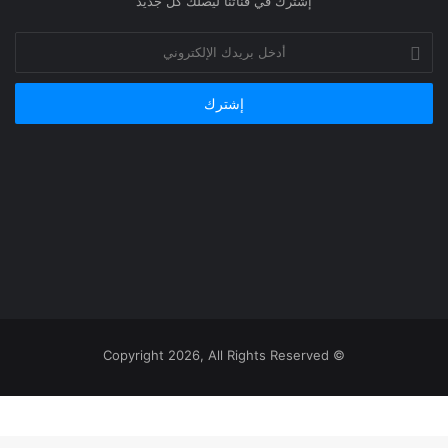
إشترك في قناتنا ليصلك كل جديد
أدخل
بريدك
الإلكتروني
© Copyright 2026, All Rights Reserved
‫
يلقرام
اتساب
يسبوك