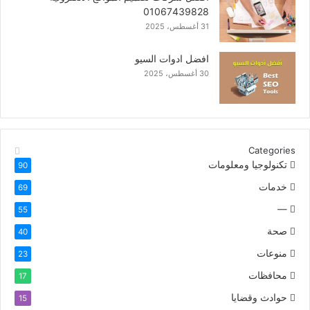
01067439828
31 أغسطس، 2025
افضل ادوات السيو
30 أغسطس، 2025
Categories
تكنولوجيا ومعلومات
90
خدمات
69
—
55
صحة
40
منوعات
23
محافظات
17
حوادث وقضايا
15