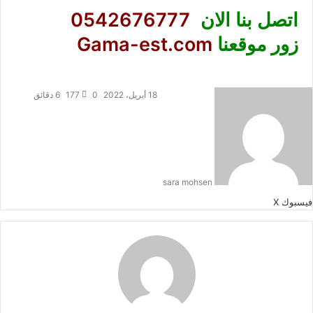
اتصل بنا الان
0542676777
زور موقعنا
Gama-est.com
18 أبريل، 2022
0
177
6 دقائق
sara mohsen
طباعة
لينكدإن
مشاركة
بينتيريست
فيسبوك
‫X
عبر
البريد