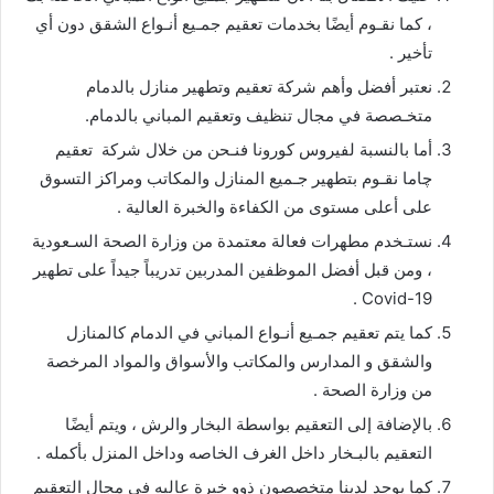
، كما نقـوم أيضًا بخدمات تعقيم جمـيع أنـواع الشقق دون أي
تأخير .
نعتبر أفضل وأهم شركة تعقيم وتطهير منازل بالدمام
متخـصصة في مجال تنظيف وتعقيم المباني بالدمام.
أما بالنسبة لفيروس كورونا فنـحن من خلال شركة تعقيم
چاما نقـوم بتطهير جـميع المنازل والمكاتب ومراكز التسوق
على أعلى مستوى من الكفاءة والخبرة العالية .
نستـخدم مطهرات فعالة معتمدة من وزارة الصحة السـعودية
، ومن قبل أفضل الموظفين المدربين تدريباً جيداً على تطهير
Covid-19 .
كما يتم تعقيم جمـيع أنـواع المباني في الدمام كالمنازل
والشقق و المدارس والمكاتب والأسواق والمواد المرخصة
من وزارة الصحة .
بالإضافة إلى التعقيم بواسطة البخار والرش ، ويتم أيضًا
التعقيم بالبـخار داخل الغرف الخاصه وداخل المنزل بأكمله .
كما يوجد لدينا متخصصون ذوو خبرة عاليه في مجال التعقيم