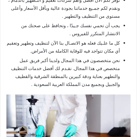
نوفر لكم الآن أفضل وأهم شركات تعقيم و التـطهير بالدمام ،
ونقدم لكم جمـيع خدماتنا بجودة عالية وبأقل الأسعار وأعلى
مستوى من التنظيف والتطهير .
يجب أن تحمي نفسك جـيدًا ، وتحافظ على صحتك من
الانتشار المتكرر للفيروس .
كل ما علـيك فعله هو الاتصـال بنا الآن لتنظيف وتطهير وتعقيم
أي مكان تتواجد فيه للوقاية الكاملة من الأمراض.
نحن متخصصون في هذا المجال ولدينا أكبر فريق عمل
متخصص في هذا المجال. نقـدم لك أفضل خدمات التنظيف
والتطهير بعناية ودقة كبيرين بالمنطقة الشرقية والقطيف
والجبيل وبجميع مدن المملكة العربية السعودية .