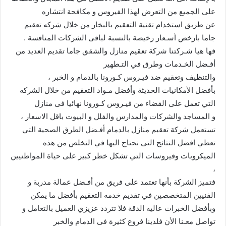
على الجميع من التعرض لهذا الفيروس و مكافحة انتشاره
عن طريق استخدام تقنية التعقيم بالبخار من خلال شركه تعقيم
جاما بارخص أسـعار رخيصة بالنسبة لباقى الشركات المنافسة .
فها هيا شـركتنا شركة تعقيم منازل والشقق جاما تقديم العديد من
أفـضل الخـدمات وطرق في التـطهير
والتنظيف وتعقيم ضد فيـروس كـورونا بالدمام و الخبر ،
بأفضل الأمكانيات الحديثة وأفضل مـواد التعقيم من خلال الشركه
التي تعمل على القضاء من فيـروس كـورونا نهائيا فى منازل
و المساجد والشركات والمدارس والفلل و البيوت باقل الاسعار ،
تستعمل شركة تعقيم منازل بالدمام أفـضل الطرق الصحية التي
تعطي افضل النتائج التى نحتاج اليها في التخلص من هذه
الميكروبات وفيروسات التي تشكل خطر كبير على حياة المواطنيين
،
فتميز الشركة بأنها تعتمد على فريق من أفـضل عمالة مدربة و
الفنيين المتخصصين في تقديم خدمه التعقيم بأفضل ما يمكن
وبأفضل الخبرات عاليه الدقة فلا تتردد عزيزي العميل بالتعامل و
تواصل معـنا الأن فلدينا فروع كثيرة فى الدمام والخبر