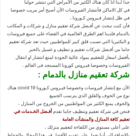
جدا لـذا أنا كان هناك الكثير من الأمراض التي تنتشر حولنا
في كل الاماكن فأنتشار الفيروسات الأن أصبح أمر مريب خصوصا
في ظل إنتشار فـيروس كـورونا ،
فأن كنت تبحث عن أفـضل شركة تعقيم منازل و شركات و المكاتب
بالدمام فلدينا اهم الطرق العالمية في القضاء على جميع فيروسات
و البكتيريا التي تسبب قلق كبير للمواطنيين حيث تعد شركة تعقيم
جاما من أفـضل شركات تعقيم و تنظيف و غسيل بالخبر
بأفضل اسعار للتعقيم بمواد عالية الجودة لمنع انتشار او انتقال
الفيروسات وخصوصا فيـروس كورونا المستجد فى العالم .
شركة تعقيم منازل بالدمام :
الأن مع إنتشار فيروسات وخصوصا فيـروس كـورونا covid 19 هناك
نوع من الخوف والقلق الذي يترسب الجميع
والخوف يمنع الكثير من المواطنيين من الخروج من المنازل ،
فنحن في شركة تعقيم وتنظيف جاما تقدم
أفـضل الخـدمات في
تعقيم كافة المنازل والمنشآت العامة
على أعلى مستوي من الكفاءة لتعقيم منزلك ،
بالإضافة الى أننا نعمل على تقديم الأفضل في هذا المجال والحفاظ