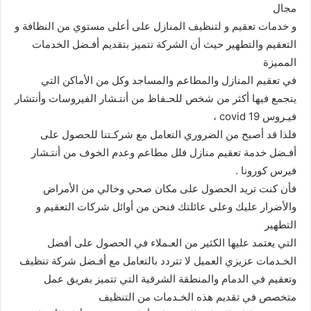
مجال
و خدمات تعقيم و لتنظيف المنازل على أعلى مستوي من النظافة و
التعقيم والتطهير حيث أن الشركة تتميز بتقديم أفـضل الخدمات
المميزة
في تعقيم المنازل والمطاعم والمساجد وكل من الأماكن التي
يتجمع فيها أكثر من شخص للحـفاظ من أنتـشار الفيروسات وأنتشار
فيـروس covid 19 ،
فلذا قد أصبح من الضروري التعامل مع شركـتنا للحصول على
أفـضل خدمة تعقيم منازل فلل مطاعم وعدم الخوف من أنتـشار
فيرس كورونا .
فأن كنت تريد الحصول على مكان صحي وخالي من الأمراض
والأضرار عليك وعلى عائلتك فنحن من أوائل شركات التعقيم و
التطهير
التي يعتمد عليها الكثير من العـملاء في الحصول على أفضل
الخـدمات عزيزي العميل لا تتردد بالتعامل مع أفـضل شركة تنظيف
وتعقيم في الدمام والمنطقة الشرقية التي تتميز بفريق عمل
متخصص في تقديم هذه الخـدمات من التنظيف