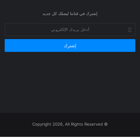
إشترك في قناتنا ليصلك كل جديد
أدخل
بريدك
الإلكتروني
© Copyright 2026, All Rights Reserved
‫
يلقرام
اتساب
يسبوك