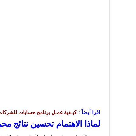
اقرا أيضآ :
كيـفية عمـل برنامج حسابات للشركا
لماذا الاهتمام تحسين نتائج محركا