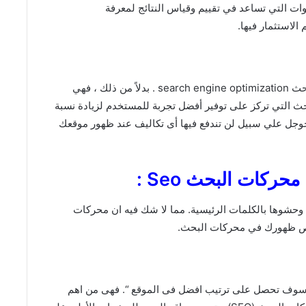
ت التي تساعد في تقييم وقياس النتائج لمعرفة
 الاستثمار فيها.
لا تحتاج إلى شراء مساحة إعلانية لتحسين محركات البحث search engine optimization . بدلاً من ذلك ، فهي
 التي تركز على توفير أفضل تجربة للمستخدم لزيادة نسبة
 جوجل علي سبيل لن تندفع فيها أى تكاليف عند ظهور موقعك
ركات البحث Seo :
 وحشوها بالكلمات الرئيسية. مما لا شك فيه ان محركات
فرص ظهورك في محركات البحث.
وسوف تحصل على ترتيب افضل فى الموقع “. فهى من اهم