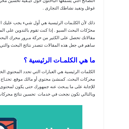
غوغل وتفيد نشاطك التجارى .
ذلك لأن الكلـمات الرئيسية هي أول شيء يجب عليك ا
محرّكات البحث السيو . إذا كنت تقوم بالتدوين على ا
مقالاتك تحصل على الكثير من حركة مـرور محرك البحث.
ساهم في جعل هذه المقالات تتصدر نتائج البحث والتي 
ما هي الكلمـات الرئيسية ؟
محركات البحث. كمنشئ محتوي أو مالك موقع. تحتـاج إل
للإجابة على ما يبـحث عنه جمهورك حتى يكون لمحتوى 
وبالتالي تكون نجحت في خدمات تحسين نتائج محركات البحث Seo لزيادة عـدد الزوار ع