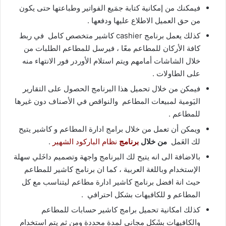
فيمكنك من إمكانية كتابة جمَيع الفواتير وطباعتها حتى يكون
من حق العميل الاطلاع عليها ودفعها .
كذلك يعمل برنامج cashier كاشير متخصص كامل في ربط
كافة الأركان للمطاعم معًا ، فيرسل للمطاعم الطلبات من
خلال الشاشات أمامهم ويتم استلام الأوردر فور الانتهاء منه
على الطاولات .
فيمكن من خلال تحميل هذا البرنامج الحصول على التقارير
اليَومية لمبيعات المطاعم والنواقص في الأصناف دون غيرها
للمطاعم .
ويمكن أن تعمل من خلال برامج ادارة المطاعم و كاشير يتيح
لك العَمل
من خلال
برنامج
نظام الباركود الشهير
.
بالاضافة الى انه يتيح لك البرنامج واجهة وتصميم داخَلي سهلة
الإستخدام وباللغة العربية ، كما ان برنامج كاشير للمطاعم
حيث انة افضل برنامج كاشير ادارة مطاعم ليتناسب مع كل
المطاعم و للكافيهات بشكل احترافي .
كذلك امكانية تحميل برامج كاشير حسابات للمطاعم
والكافيهات
بشَكل مجاني لمدة محددة ومن ثم يتم استخدام