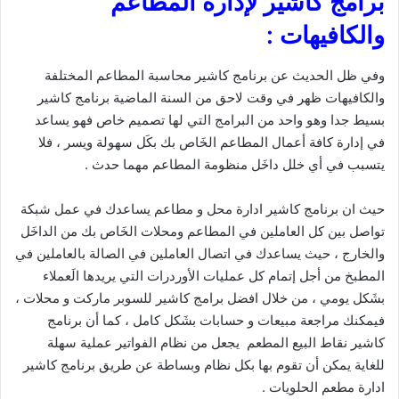
برامج كاشير لإدارة المطاعم
والكافيهات :
وفي ظل الحديث عن برنامج كاشير محاسبة المطاعم المختلفة
والكافيهات ظهر في وقت لاحق من السنة الماضية برنامج كاشير
بسيط جدا وهو واحد من البرامج التي لها تصميم خاص فهو يساعد
في إدارة كافة أعمال المطاعم الخَاص بك بكَل سهولة ويسر ، فلا
يتسبب في أي خلل داخَل منظومة المطاعم مهما حدث .
حيث ان برنامج كاشير ادارة محل و مطاعم يساعدك في عمل شبكة
تواصل بين كل العاملين في المطاعم ومحلات الخَاص بك من الداخَل
والخارج ، حيث يساعدك في اتصال العاملين في الصالة بالعاملين في
المطبخ من أجل إتمام كل عمليات الأوردرات التي يريدها الَعملاء
بشَكل يومي ، من خلال افضل برامج كاشير للسوبر ماركت و محلات ،
فيمكنك مراجعة مبيعات و حسابات بشَكل كامل ، كما أن برنامج
كاشير نقاط البيع المطعم يجعل من نظام الفواتير عملية سهلة
للغاية يمكن أن تقوم بها بكل نظام وبساطة عن طريق برنامج كاشير
ادارة مطعم الحلويات .