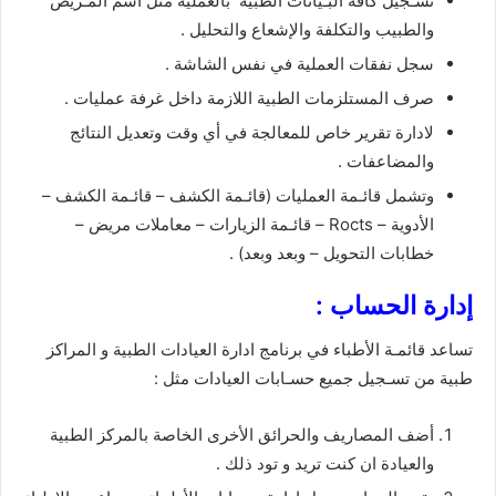
تسـجيل كافة البـيانات الطبية بالعملية مثل اسم المـريض
والطبيب والتكلفة والإشعاع والتحليل .
سجل نفقات العملية في نفس الشاشة .
صرف المستلزمات الطبية اللازمة داخل غرفة عمليات .
لادارة تقرير خاص للمعالجة في أي وقت وتعديل النتائج
والمضاعفات .
وتشمل قائـمة العمليات (قائـمة الكشف – قائـمة الكشف –
الأدوية – Rocts – قائـمة الزيارات – معاملات مريض –
خطابات التحويل – وبعد وبعد) .
إدارة الحساب :
تساعد قائمـة الأطباء في برنامج ادارة العيادات الطبية و المراكز
طبية من تسـجيل جميع حسـابات العيادات مثل :
أضف المصاريف والحرائق الأخرى الخاصة بالمركز الطبية
والعيادة ان كنت تريد و تود ذلك .