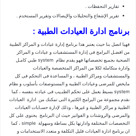
تقارير التحفظات .
تقرير الإشعاع والتحليلات والإيصالات وتقرير المستخدم .
برنامج ادارة العيادات الطبية :
فهيا اتصل بنا حيث يعتبر هذا برنامج إدارة عيادات و المراكز الطبية
من افضـل البرامج فى إدارة المستشفيات و عيادات و المراكز
الصحية بجميع تخصصاتها فهو يقدم نظام system طبي كامـل
وادارة متكاملة لكلا من المراكز المتخصصة والعيادات
والمستشفيات ومراكز الطبية ، و المساعدة فى التحكم فى كل
مايخص للمرضى وعيادات الطبيه و المستوصفات بأسلوب و نظام
system بسيط يعمل على تحكم الطبـيب فى عيادته بنفسه ، كما
نقدم مجموعة من البرامج الكثيرة التى تمكنك من ﺍﺩﺍﺭﺓ ﺍﻟﻌﻴﺎﺩﺍﺕ
ﺍﻟﻄﺒﻴﺔ و مراكز الطبية و غيرها ، وذلك لإدارة حسـابات العيادات
والمرضى والروشتات و الفواتير حيث ان البرنامج يحتوى على كل
التخصصات المختلفة وادارتها بكل بساطة وسهولة simple ، كما
ان برنامج ادارة العيادات قليل التكلفة و متعدد الاستخدامات و