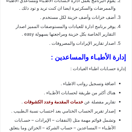
يقوم البرنامج بعمل ادارة حـسابات الأطـباء ومساعدي الاطباء
والممرضات والسكرتيرة ايضا ان كنت تريد و تود ذلك .
أضف خزانات وأضف خزينة لكل مستخدم .
يوفر برنامج ادارة للعيادات والمستوصفات المميز اصدار
التقارير الخاصة بكل خزينة ومراجعتها بسهولة easy .
اصدار تقارير الإيرادات والمصروفات .
إدارة الأطبـاء والمساعدين :
إدارة حسـابات اطباء العيادات :
اضافة وتسجيل رواتب الاطباء .
هناك أكثر من طريقة لحسابات الأطـباء .
تقارير مفصلة عن
خدمات المقدمة وعدد الكشوفات
.
إصدار تقرير الحساب الختامي بعد احتساب نسبة الـطبيب .
وتشمل قوائم مهمة مثل (النفقات – الإيرادات – حسـابات
الأطـباء – المساعدين – حساب الشركة – الخزائن وما يتعلق