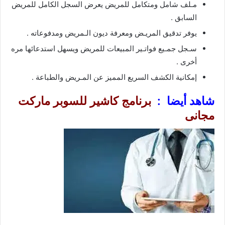
مـلف شامل ومتكامل للمريض يعرض السجل الكامل للمريض
السابق .
يوفر تدقيق المريـض ومعرفة ديون الـمريض ومدفوعاته .
سـجل جمـيع فواتـير المبيعات للمريض ويسهل استدعائها مره
أخرى .
إمكانية الكشف السريع المميز عن المـريض والطباعة .
شاهد أيضا :
برنامج
كاشير للسوبر ماركت
مجانى