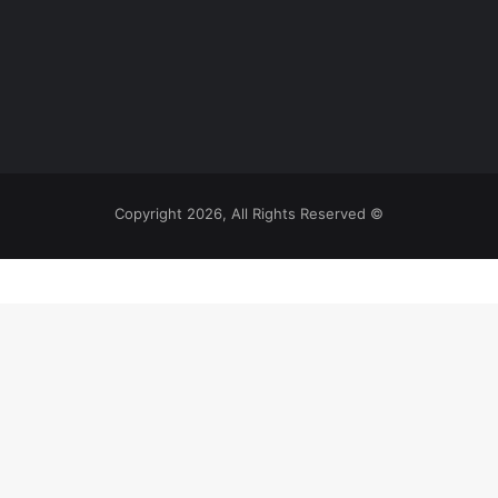
© Copyright 2026, All Rights Reserved
‫
يلقرام
اتساب
يسبوك