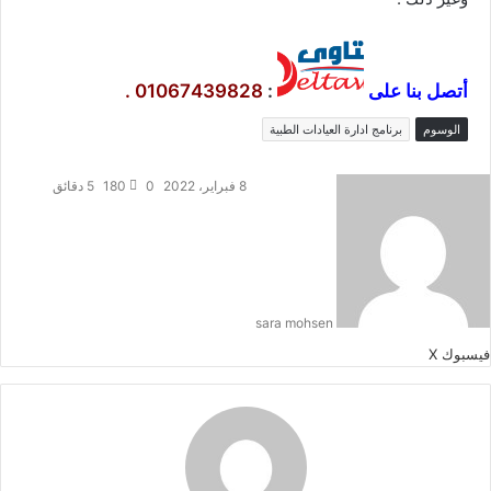
أتصل بنا على
:
01067439828
.
الوسوم
برنامج ادارة العيادات الطبية
8 فبراير، 2022
0
180
5 دقائق
sara mohsen
طباعة
لينكدإن
مشاركة
بينتيريست
فيسبوك
‫X
عبر
البريد