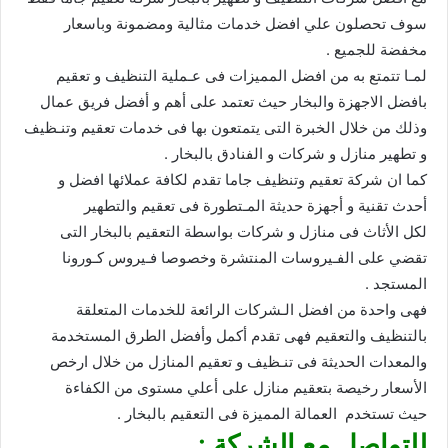
سوف تحصلون علي افضل خدمات مثالية ومضمونة وباسعار
مخفضة للجميع .
لمـا تتمتع به من افضل المميزات فى عـملية التنظيف و تعقيم
بافضل الاجهزة والبخار حيث تعتمد على أهم و أفضل فريق عمال
وذلك من خلال الخبرة التى يتمتعون بها فى خدمات تعقيم وتنـظيف
و تطهير منازل و شركات و الفنادق بالبخار .
كما ان شركة تعقيم وتنظيف جاما تقدم لكافة عملائها افضل و
أحدث تقنية و أجهزة حديثة المـتطورة فى تعقيم والتطهير
لكل الأثاث فى منازل و شركات بواسطة التعقيم بالبخار التى
تقضي على الفـيروسات المنتشرة وخصوصا فـيروس كـورونا
المستجد .
فهى واحدة من افضل الـشركات الرائعة للخدمات المتعلقة
بالتنظيف والتعقيم فهى تقدم أكمل وأفضل الطرق المستخدمة
والمعدات الحديثة فى تنـظيف و تعقيم المنازل من خلال ارخص
الأسعار رخيصة بتعقيم منازل على أعلي مستوى من الكفاءة
حيث تستخدم العمالة المميزة فى التعقيم بالبخار .
للتواصل مع الشركة :