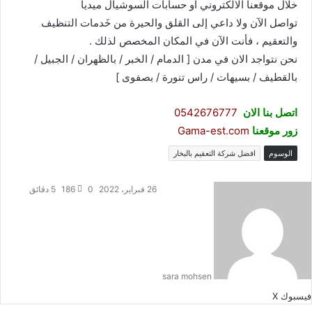
خلال موقعنا الالكتروني او حسابات السوشيال ميديا
تواصل الآن ولا داعي إلى القلق والحيرة من خَدمات التنظيف
والتعقيم ، فأنت الآن في المكان المخصص لذلك .
نحن نتواجد الان في مدن [ الدمام / الخبر / بالظهران / الجبيل /
بالقطيف / بسيهات / راس تنورة / بصفوى ]
اتصل بنا الان
0542676777
زور موقعنا
Gama-est.com
الوسوم
افضل شركة التعقيم بالبخار
26 فبراير، 2022
0
186
5 دقائق
sara mohsen
طباعة
لينكدإن
مشاركة
بينتيريست
فيسبوك
‫X
عبر