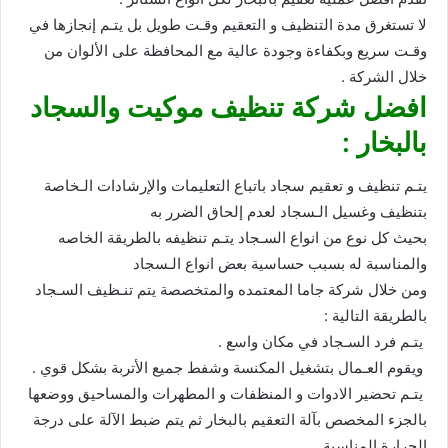
لا تستغرق مدة التنظيف و التعقيم وقـت طويل بل يتـم إنجازها في
وقـت سريع وبكفاءة وجودة عالية مع المحافظة على الألوان من
خلال الشركة .
افضل شركة تنظيف موكيت والسجاد
بالبخار :
يتـم تنظيف و تعقيم سجاد باتباع التعليمات والإرشادات الـخاصة
بتنظيف وغسيل الـسجاد لعدم إلحاق الضرر به
بحيث كل نوع من انواع السـجاد يتـم تنظيفه بالطريقة الخاصه
والمناسبة له بسبب حساسية بعض انواع الـسجاد
ومن خلال شركة جاما المعتمده والمتخصصة يتم تنـظيف السـجاد
بالطريقة التالية :
يتـم فرد السـجاد في مكان واسع .
ويقوم العـمال بتشغيل المكنسة وشفط جميع الأتربة بشكل قوي .
يتـم تحضير الادوات و المنظفات و المطهرات والمساحيق ووضعها
بالجزء المخصص بآلة التعقيم بالبخار ثم يتم ضبط الآلة على درجة
الحرارة المناسبة