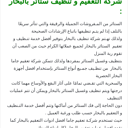
شركة التعقيم و تنظيف ستائر بالبخار
:
الستائر من المـفروشات الجميلة والرقيقة والتي تتأثر سريعًا
بالتلف إذا لم يتـم تنظيفها باتباع الإرشادات الصحيحة
ولذلك تهـتم شركة تنظيف بالبخار بتوفير أفضل خدمة تنـظيف و
تعقيم الستائر بالبخار لجميع عملائها الكرام حيث من الصعب أن
تقوم ربة المنزل
بتنظيف وغسيل الستائر بمفردها ولذلك تتمكن شركة تعقيم جاما
بالبخار من تنظـيف جمـيع أنواع الستائر بإستخدام افضل أجهزة
البخار الحصرية
والسحرية التي تقـضي تمامًا على آثار البقع والأوساخ مهما كانت
درجتها ويتم تنظيف وغسيل الستائر بالبخار ويمكن أن تتم عمليات
التنظيف
دون الحاجة إلى فك الستائر من أماكنها وتتم أفضل خدمة التـنظيف
و التعقيم بالبخار حسب طلب ورغبة العميل .
حيث تستخدم شركـة تعقيم جاما افضل ادوات التعقيم بالبخار كما
تقدم افضل عمليه تعقيم بالبخار لكل انواع الستائر .