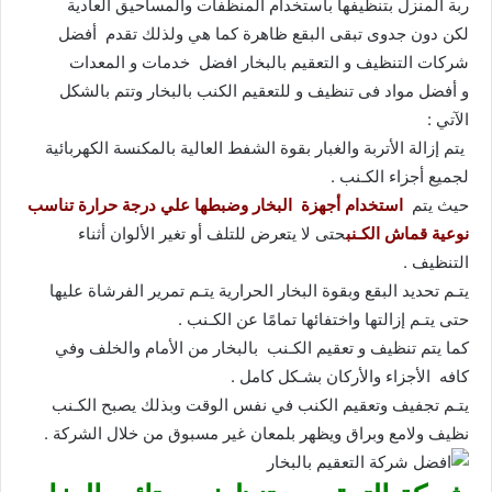
ربة المنزل بتنظيفها باستخدام المنظفات والمساحيق العادية
لكن دون جدوى تبقى البقع ظاهرة كما هي ولذلك تقدم أفضل
شركات التنظيف و التعقيم بالبخار افضل خدمات و المعدات
و أفضل مواد فى تنظيف و للتعقيم الكنب بالبخار وتتم بالشكل
الآتي :
يتم إزالة الأتربة والغبار بقوة الشفط العالية بالمكنسة الكهربائية
لجميع أجزاء الكـنب .
حيث يتم
استخدام أجهزة البخار وضبطها علي درجة حرارة تناسب
نوعية قماش الكـنب
حتى لا يتعرض للتلف أو تغير الألوان أثناء
التنظيف .
يتـم تحديد البقع وبقوة البخار الحرارية يتـم تمرير الفرشاة عليها
حتى يتـم إزالتها واختفائها تمامًا عن الكـنب .
كما يتم تنظيف و تعقيم الكـنب بالبخار من الأمام والخلف وفي
كافه الأجزاء والأركان بشـكل كامل .
يتـم تجفيف وتعقيم الكنب في نفس الوقت وبذلك يصبح الكـنب
نظيف ولامع وبراق ويظهر بلمعان غير مسبوق من خلال الشركة .