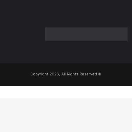
© Copyright 2026, All Rights Reserved
‫
يلقرام
اتساب
يسبوك