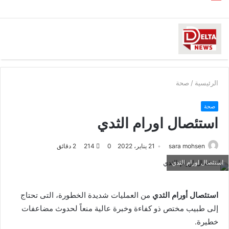
الرئيسية
/
صحة
صحة
استئصال اورام الثدي
sara mohsen
21 يناير، 2022
0
214
2 دقائق
استئصال اورام الثدي
استئصال أورام الثدي
من العمليات شديدة الخطورة، التى تحتاج
إلى طبيب مختص ذو كفاءة وخبرة عالية منعاً لحدوث مضاعفات
خطيرة.