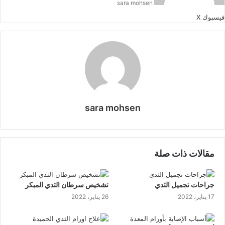
sara mohsen
طباعة
لينكدإن
مشاركة
بينتيريست
فيسبوك
‫X
عبر
البريد
sara mohsen
موقع
الويب
مقالات ذات صلة
جراحات تجميل الثدي
تشخيص سرطان الثدي المبكر
17 يناير، 2022
26 يناير، 2022