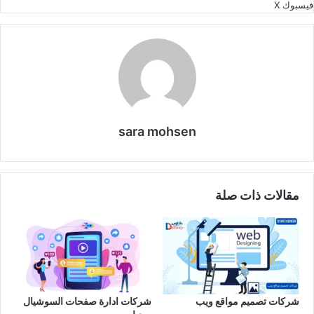
طباعة
لينكدإن
مشاركة
بينتيريست
فيسبوك
‫X
عبر
البريد
sara mohsen
موقع
الويب
مقالات ذات صلة
شركات تصميم مواقع ويب
شركات ادارة صفحات السوشيال