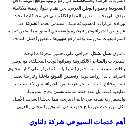
الشركات
الرائدة
و
المتخصصة
في رفع
ترتيب مواقع الويب
داخل
السعودية
وعموم
الوطن العربي
. نحن
نقدم
حلولًا رقمية متكاملة
تهدف إلى تحسين ظهور
الموقع الالكتروني
في محركات البحث،
وزيادة الزيارات المستهدفة بشكل مستمر. تعتمد
الشركة
على
فريق من
الخبراء
و
خبراء بخبرة واسعة
في السيو، مما يضمن تقديم
استراتيجيات مدروسة بدقة لرفع
ظهورها
وتحقيق أفضل النتائج.
دلتاوي
تعمل بشكل
احترافي على تحسين محركات البحث
للمدونات و
المتاجر الإلكترونية
و
مواقع الويب
المختلفة، مع توفير
باقات
متنوعة تناسب جميع الميزانيات. كما نركز على كتابة محتوى
احترافي، بناء روابط قوية،
وتحسين الموقع
داخليًا وخارجيًا لضمان
تصدره نتائج البحث. بفضل فريقنا من
الخبراء
، نحن لا نقدم خدمات
تقليدية فقط، بل نضع خطة شاملة
تضمن
نجاح مشروعك
واستمرارية تقدمه في عالم الإنترنت، مما يجعلنا الشريك الأمثل
لكل من يبحث عن نتائج حقيقية في السوقين المحلي و
العربي
.
أهم خدمات السيو في شركة دلتاوي