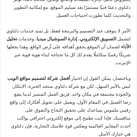
دلتاوي دعمًا فنيًا مستمرًا بعد تسليم الموقع، مع إمكانية التطوير
والتحديث كلما تطورت احتياجات العميل.
الأمر لا يتوقف عند التصميم والبرمجة فقط، بل تمتد خدمات دلتاوي
لتشمل
التسويق الإلكتروني
،
إدارة السوشيال ميديا
، وخدمات
تحليل
الأداء
لضمان أن الموقع يحقق أهدافه على أرض الواقع. وهذا يجعلها
شريكًا رقميًا متكاملًا يقدم لك كل ما تحتاجه لبناء هوية قوية عبر
الإنترنت.
وباختصار، يمكن القول إن اختيار
أفضل شركة لتصميم مواقع الويب
ليس بالأمر السهل، لكن مع شركة دلتاوي ستجد الخبرة، الابتكار،
والجودة مجتمعة في مكان واحد. فريق العمل المتميز لدينا يضع
رضا العميل في المقام الأول، ويعمل على تحويل أفكارك إلى واقع
رقمي ملموس يساعدك على تحقيق النجاح والتفوق على
منافسيك. فإذا كنت تطمح إلى موقع إلكتروني احترافي يواكب
أحدث المعايير العالمية ويعكس قوة علامتك التجارية، فإن دلتاوي
هي خيارك الأمثل.