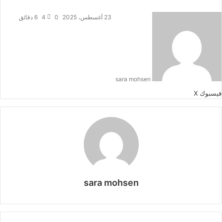
23 أغسطس، 2025
0
4
6 دقائق
sara mohsen
طباعة
لينكدإن
مشاركة
بينتيريست
فيسبوك
‫X
عبر
البريد
sara mohsen
موقع
الويب