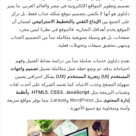
تصميم وتطوير المواقع الإلكترونية في مصر والعالم العربي. ما يميز
دلتاوي هو أنها لا تكتفي بتصميم موقع شكله جذاب فقط، بل تركز
على الجمع بين
الإبداع التقني
و
التخطيط الاستراتيجي
لضمان أن
الموقع يخدم أهدافك التجارية. فالموقع في نظرنا ليس مجرد
صفحات، بل هو وسيلة تسويقية متكاملة تبدأ من التصميم الجذاب
وتنتهي بتحقيق مبيعات وتحويلات فعلية.
تقدم دلتاوي خدمات شاملة تبدأ من دراسة نشاط العميل وفهم
احتياجاته بدقة، ثم وضع خطة عمل متكاملة تشمل
تصميم واجهات
المستخدم (UI)
و
تجربة المستخدم (UX)
بشكل احترافي يضمن
سهولة التصفح وجذب الانتباه. كما تعتمد الشركة على أحدث لغات
وتقنيات البرمجة مثل
JavaScript
،
CSS3
،
HTML5
، و
أنظمة
إدارة المحتوى
مثل WordPress وLaravel، مما يوفر مواقع سريعة
وآمنة ومتجاوبة مع جميع الأجهزة.