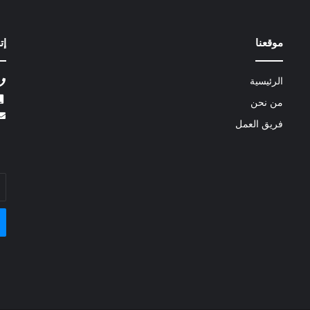
موقعنا
إت
الرئيسية
من نحن
فريق العمل
أد
بر
ال