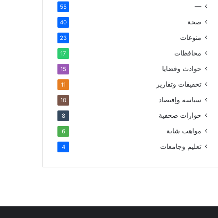
—
55
صحة
40
منوعات
23
محافظات
17
حوادث وقضايا
15
تحقيقات وتقارير
11
سياسة وإقتصاد
10
حوارات صحفية
8
مواهب شابة
6
تعليم وجامعات
4