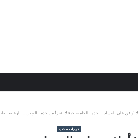
حث
ن
ا أوافق على الفساد … خدمة الجامعة جزء لا يتجزأ من خدمة الوطن … الرعاية الطبي
حوارات صحفية