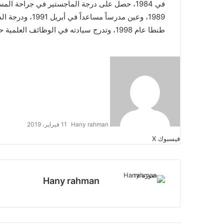
في 1984، حصل على درجة الماجستير في جراحة ال
1989، وعين مدرسا
طنطا عام 1998، وتدرج سيادته في الوظائف العلمية حتى وصل إلى درجة أستاذ في فبراير 2009.
Hany rahman
11 فبراير، 2019
طباعة
لينكدإن
مشاركة
بينتيريست
فيسبوك
‫X
عبر
البريد
Hany rahman
موقع
الويب