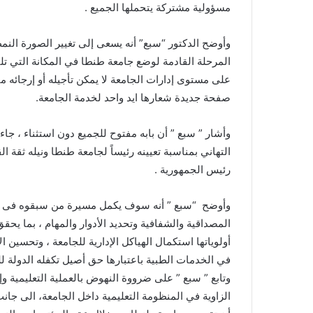
مسؤولية مشتركة يتحملها الجميع .
وأوضح الدكتور “سبع” أنه يسعى إلى تغيير الصورة النمط
المرحلة القادمة لوضع جامعة طنطا في المكانة التي تليق
على مستوى إدارات الجامعة لا يمكن تأجيله أو إرجائه م
صفحة جديدة شعارها ايد واحد لخدمة الجامعة.
وأشار ” سبع ” أن بابه مفتوح للجميع دون استثناء ، جا
التهاني بمناسبة تعيينه رئيساً لجامعة طنطا ونيله ثقة 
رئيس الجمهورية .
وأوضح “سبع ” أنه سوف يكمل مسيرة من سبقوه فى ض
المصداقية والشفافية وتحديد الأدوار والمهام ، بما ي
أولوياتها استكمال الهياكل الإدارية للجامعة ، وتحسين 
في الخدمات الطبية باعتبارها حق أصيل تكفله الدولة 
وتابع ” سبع ” على ضرووة النهوض بالعملية التعليمية 
الزاوية في المنظومة التعليمية داخل الجامعة، الى جان