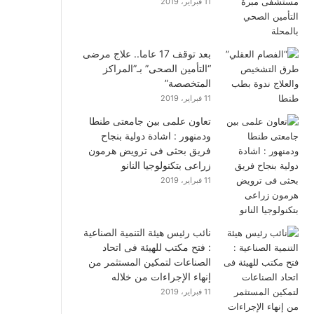
11 فبراير، 2019
بعد توقف 17 عاما.. علاج مرضى
“التأمين الصحى” بـ”المراكز
المتخصصة”
11 فبراير، 2019
تعاون علمى بين جامعتى طنطا
ودمنهور : اشادة دولية بنجاح
فريق بحثى فى ترويض هرمون
زراعى بتكنولوجيا النانو
11 فبراير، 2019
نائب رئيس هيئة التنمية الصناعية
: فتح مكتب للهيئة فى اتحاد
الصناعات لتمكين المستثمر من
إنهاء الإجراءات من خلاله
11 فبراير، 2019