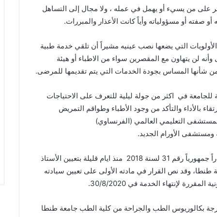
تر على من يسيء أو يهمل في عمله ، ولا مجال إلى التساهل
و صفته أو مسؤولياته وأياً كانت الأعذار والمبررات.
الأولويات التي يضعها نصب عينيه مشيراً أن تلقي خدمة طبية
نه لن يتهاون مع المقصرين سواء من الاطباء أو هيئة
من شأنها المساس بجودة الخدمات التي يتم تقديمها للمرضى.
 للجامعة في اكثر من جولة ليلية للتعرف على الاحتياجات
قاء بالأداء والتأكد من وجود الأطباء وطواقم التمريض
لمستشفى التعليمي العالمي (الفرنساوي)
ومستشفى الأورام الجديد.
الجدير بالذكر ان الرئيس عبد الفتاح السيسي أصدر قراراً جمهورياً رقم 31 لسنة 2018 منذ ايام قليلة بتعيين الأستاذ
 طنطا، وقد نص القرار في مادته الأولى على تعيين سيادته
قررة لإنتهاء الخدمة في 30/8/2020.
درجة بكالوريوس الطب والجراحة من كلية الطب جامعة طنطا