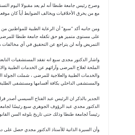
وصرح رئيس جامعة طنطا أنه لم يعد مقبولا اليوم التس
مع من يخرق الأخلاقيات ويخالف الضوابط أياً كان موقعه أ
ومن جانبه أكد “سبع” أن الرعاية الطبية للمواطنين من 
على مستوى متميز هو حق تكفله جامعة طنطا للمرضى وأ
التمريض وأنه لن يتراجع عن التحقيق في أي مخالفات 
واشار الدكتور مجدى سبع انه تفقد المستشفيات التابعة
الملحة لعلاج المرضى وآرائهم عن الخدمات الطبية والارت
والخدمات الطبية والعلاجية للمرضى ، شملت الجولة ا
والمستشفى الداخلي بكافة أقسامها ومستشفى الطلبة 
الدكتور مجدي عبد الرؤوف الجوهري سبع رئيسًا لجامعة
رئيساً لجامعة طنطا وذلك حتى تاريخ بلوغه السن القانونية الم
وأن السيرة الذاتية للأستاذ الدكتور مجدي حصل على 