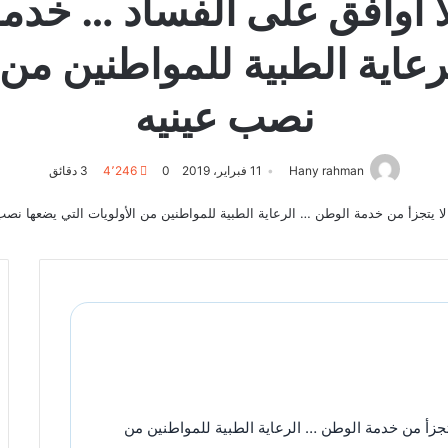
 أوافق على الفساد … خدمة 
اية الطبية للمواطنين من ا
نصب عينيه
Hany rahman
11 فبراير، 2019
0
4٬246
3 دقائق
تجزأ من خدمة الوطن … الرعاية الطبية للمواطنين من