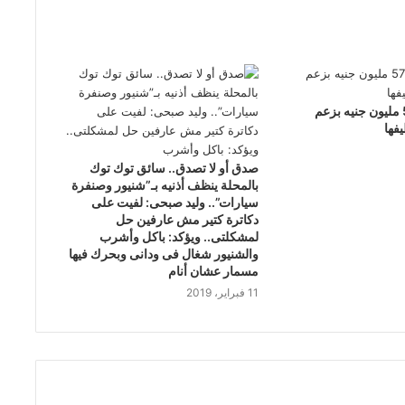
استيلاء على 57 مليون جنيه بزعم
فها
صدق أو لا تصدق.. سائق توك توك
بالمحلة ينظف أذنيه بـ”شنيور وصنفرة
سيارات”.. وليد صبحى: لفيت على
دكاترة كتير مش عارفين حل
لمشكلتى.. ويؤكد: باكل وأشرب
والشنيور شغال فى ودانى وبحرك فيها
مسمار عشان أنام
11 فبراير، 2019